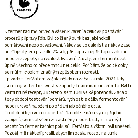
K fermentaci mě přivedla vášeň k vaření a celkově poznávání
procesů přípravy jídla. Byl to šílený punk bez jakéhokoli
odměřování nebo odvažování. Někdy se to dalo jíst a někdy zase
ne. Objevil jsem pravidlo 2% soli, přístupu a nepřístupu vzduchu
nebo vliv teploty na rychlost kvašení. Začal jsem fermentovat
úplně všechno co přede mnou neuteklo. Počítám, že od té doby,
se můj mikrobiom značným způsobem rozrostl.
Epizoda s FerMatem začala někdy na začátku roku 2021, kdy
jsem objevil tento skvost v zapadlých končinách internetu. Byl to
velmi hrubý recept, u kterého jsem tušil velký potenciál. Začalo
tedy období testování poměrů, rychlosti a délky fermentování
nebo i úroveň naložení po přidání jablečného octa.
To období bylo velmi radostné. Narodil se nám syn a při jeho
zapíjení, jsem dal všem zúčastněným ochutnat, mimo mých
ostatních fermentačních pokusů i FerMato a všichni byli unešeni.
Později mě někteří prosili, abych jim poslal recept na tuhle