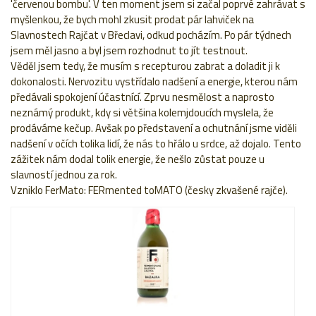
'červenou bombu'. V ten moment jsem si začal poprvé zahrávat s
myšlenkou, že bych mohl zkusit prodat pár lahviček na
Slavnostech Rajčat v Břeclavi, odkud pocházím. Po pár týdnech
jsem měl jasno a byl jsem rozhodnut to jít testnout.
Věděl jsem tedy, že musím s recepturou zabrat a doladit ji k
dokonalosti. Nervozitu vystřídalo nadšení a energie, kterou nám
předávali spokojení účastnící. Zprvu nesmělost a naprosto
neznámý produkt, kdy si většina kolemjdoucích myslela, že
prodáváme kečup. Avšak po představení a ochutnání jsme viděli
nadšení v očích tolika lidí, že nás to hřálo u srdce, až dojalo. Tento
zážitek nám dodal tolik energie, že nešlo zůstat pouze u
slavností jednou za rok.
Vzniklo FerMato: FERmented toMATO (česky zkvašené rajče).