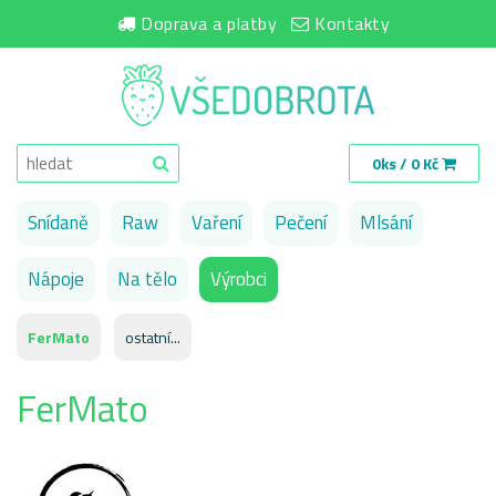
Doprava a platby
Kontakty
0ks / 0 Kč
Snídaně
Raw
Vaření
Pečení
Mlsání
Nápoje
Na tělo
Výrobci
FerMato
ostatní...
FerMato