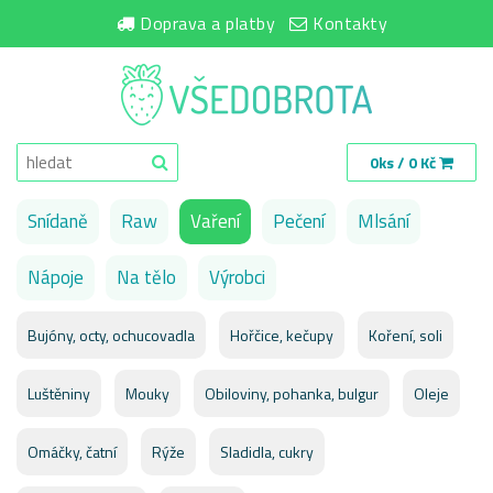
Doprava a platby
Kontakty
0ks / 0 Kč
Snídaně
Raw
Vaření
Pečení
Mlsání
Nápoje
Na tělo
Výrobci
Bujóny, octy, ochucovadla
Hořčice, kečupy
Koření, soli
Luštěniny
Mouky
Obiloviny, pohanka, bulgur
Oleje
Omáčky, čatní
Rýže
Sladidla, cukry