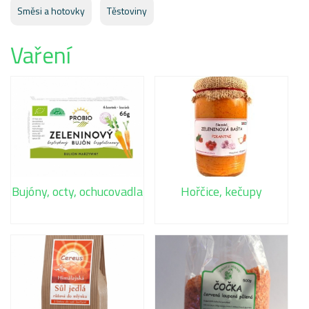
Směsi a hotovky
Těstoviny
Vaření
Bujóny, octy, ochucovadla
Hořčice, kečupy