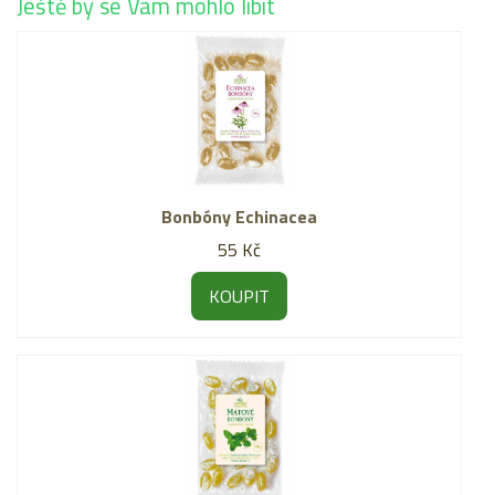
Ještě by se Vám mohlo líbit
Bonbóny Echinacea
55 Kč
KOUPIT