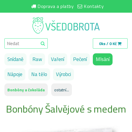
Doprava a platby
Kontakty
0ks / 0 Kč
Snídaně
Raw
Vaření
Pečení
Mlsání
Nápoje
Na tělo
Výrobci
Bonbóny a čokoláda
ostatní...
Bonbóny Šalvějové s medem