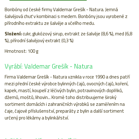
Bonbóny od české firmy Valdemar Grešík - Natura. Jemná
šalvějová chuť v kombinaci s medem. Bonbóny jsou vyrobené z
přírodního extraktu ze šalvěje a včelího medu.
Složení:
cukr, glukózový sirup, extrakt ze šalvěje (8,6 %), med (6,8
%), přírodní šalvějový extrakt (0,3 %)
Hmotnost: 100 g
Vyrábí: Valdemar Grešík - Natura
Firma Valdemar Grešík - Natura vznikla v roce 1990 a dnes patří
mezi přední české výrobce bylinných čajů, ovocných čajů, koření,
kapek, mastí, koupelí z léčivých bylin, potravinových doplňků,
džemů, moštů, lihovin... Kromě toho distribuujeme široký
sortiment domácích i zahraničních výrobků se zaměřením na
čaje, čajové příslušenství, preparáty z bylin a další sortiment
určený pro lékárny a bylinkářství.